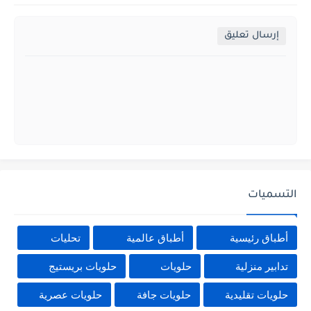
إرسال تعليق
التسميات
أطباق رئيسية
أطباق عالمية
تحليات
تدابير منزلية
حلويات
حلويات بريستيج
حلويات تقليدية
حلويات جافة
حلويات عصرية