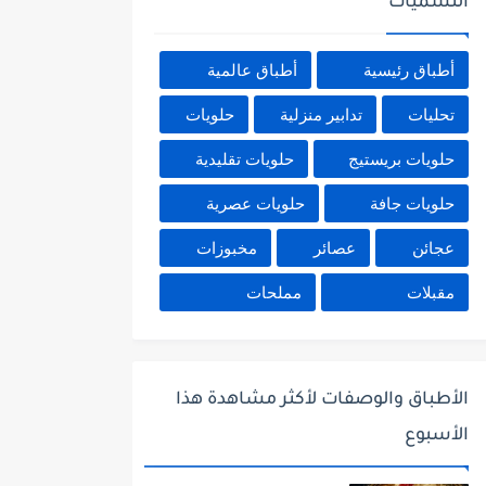
التسميات
أطباق رئيسية
أطباق عالمية
تحليات
تدابير منزلية
حلويات
حلويات بريستيج
حلويات تقليدية
حلويات جافة
حلويات عصرية
عجائن
عصائر
مخبوزات
مقبلات
مملحات
الأطباق والوصفات لأكثر مشاهدة هذا
الأسبوع