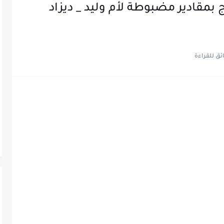
بمقادير مضبوطة لأم وليد _ ديزاد