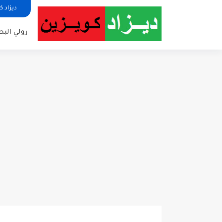
ديزاد ك
رولي البط