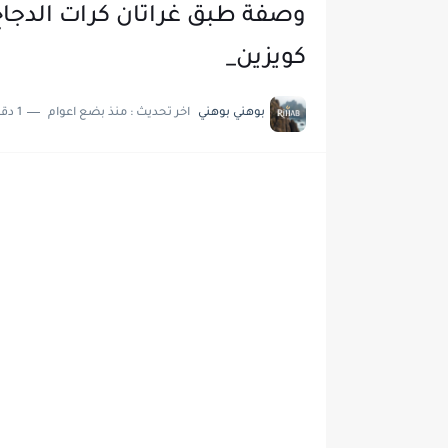
وصفة طبق غراتان كرات الدجاج 
كويزين_
بوهني بوهني
اخر تحديث :
منذ بضع اعوام
1 دقائق للقراءة