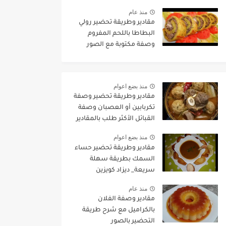
amounts of the Algerian
منذ عام
gang recipe
مقادير وطريقة تحضير رولي
البطاطا باللحم المفروم
وصفة مكتوبة مع الصور
منذ بضع اعوام
مقادير وطريقة تحضير وصفة
تكربابين أو العصبان وصفة
القبائل الأكثر طلب بالمقادير
المضبوطة وطريقة التحضير
منذ بضع اعوام
مقادير وطريقة تحضير حساء
السمك بطريقة سهلة
سريعة_ ديزاد كويزين
منذ عام
مقادير وصفة الفلان
بالكراميل مع شرح طريقة
التحضير بالصور