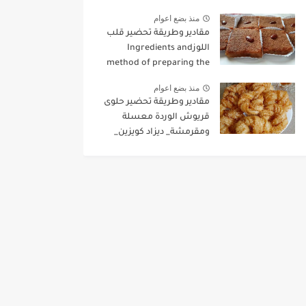
منذ بضع اعوام
مقادير وطريقة تحضير قلب
اللوزIngredients and
method of preparing the
heart of almonds
منذ بضع اعوام
مقادير وطريقة تحضير حلوى
قريوش الوردة معسلة
ومقرمشة_ ديزاد كويزين_