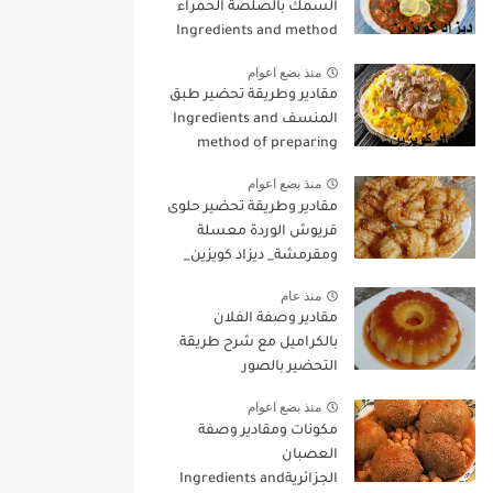
السمك بالصلصة الحمراء
Ingredients and method
for preparing fish with red
منذ بضع اعوام
sauce
مقادير وطريقة تحضير طبق
المنسف Ingredients and
method of preparing
mansaf dish
منذ بضع اعوام
مقادير وطريقة تحضير حلوى
قريوش الوردة معسلة
ومقرمشة_ ديزاد كويزين_
منذ عام
مقادير وصفة الفلان
بالكراميل مع شرح طريقة
التحضير بالصور
منذ بضع اعوام
مكونات ومقادير وصفة
العصبان
الجزائريةIngredients and