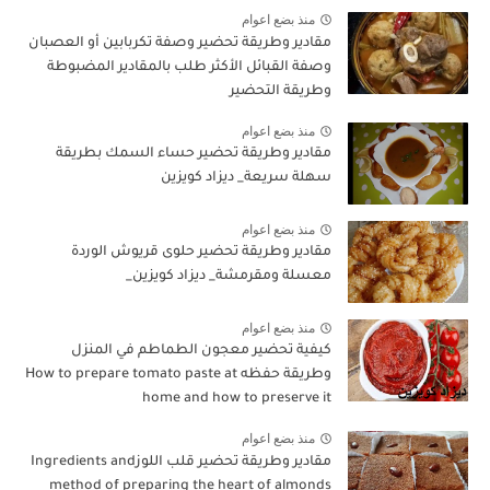
منذ بضع اعوام
مقادير وطريقة تحضير وصفة تكربابين أو العصبان
وصفة القبائل الأكثر طلب بالمقادير المضبوطة
وطريقة التحضير
منذ بضع اعوام
مقادير وطريقة تحضير حساء السمك بطريقة
سهلة سريعة_ ديزاد كويزين
منذ بضع اعوام
مقادير وطريقة تحضير حلوى قريوش الوردة
معسلة ومقرمشة_ ديزاد كويزين_
منذ بضع اعوام
كيفية تحضير معجون الطماطم في المنزل
وطريقة حفظه How to prepare tomato paste at
home and how to preserve it
منذ بضع اعوام
مقادير وطريقة تحضير قلب اللوزIngredients and
method of preparing the heart of almonds