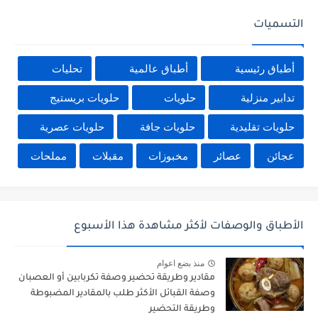
التسميات
أطباق رئيسية
أطباق عالمية
تحليات
تدابير منزلية
حلويات
حلويات بريستيج
حلويات تقليدية
حلويات جافة
حلويات عصرية
عجائن
عصائر
مخبوزات
مقبلات
مملحات
الأطباق والوصفات لأكثر مشاهدة هذا الأسبوع
منذ بضع اعوام
مقادير وطريقة تحضير وصفة تكربابين أو العصبان
وصفة القبائل الأكثر طلب بالمقادير المضبوطة
وطريقة التحضير