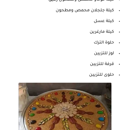
كيلة كوكاو محمص ومطحون رقيق
كيلة جلجلان محمص ومطحون
كيلة عسل
كيلة مارغرين
حلوة الترك
لوز للتزيين
قرفة للتزيين
حلوى للتزيين