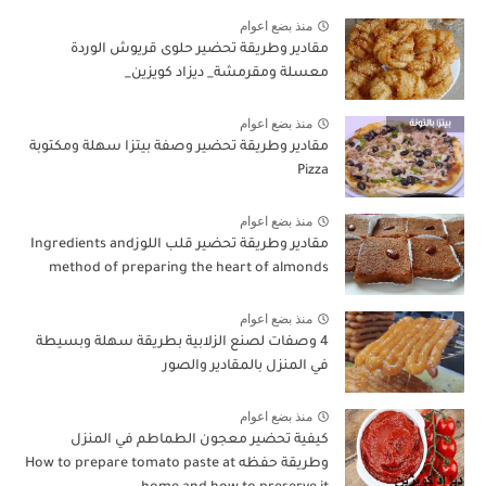
منذ بضع اعوام
مقادير وطريقة تحضير حلوى قريوش الوردة
معسلة ومقرمشة_ ديزاد كويزين_
منذ بضع اعوام
مقادير وطريقة تحضير وصفة بيتزا سهلة ومكتوبة
Pizza
منذ بضع اعوام
مقادير وطريقة تحضير قلب اللوزIngredients and
method of preparing the heart of almonds
منذ بضع اعوام
4 وصفات لصنع الزلابية بطريقة سهلة وبسيطة
في المنزل بالمقادير والصور
منذ بضع اعوام
كيفية تحضير معجون الطماطم في المنزل
وطريقة حفظه How to prepare tomato paste at