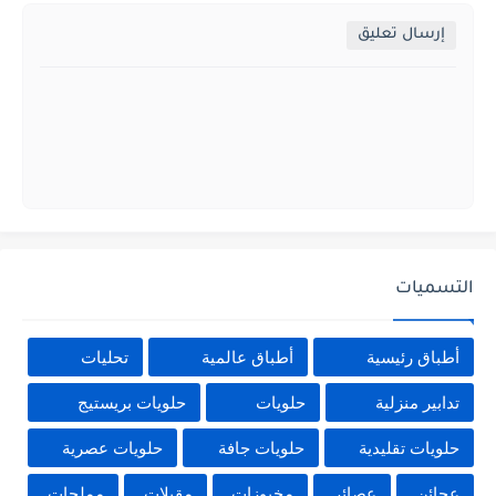
إرسال تعليق
التسميات
أطباق رئيسية
أطباق عالمية
تحليات
تدابير منزلية
حلويات
حلويات بريستيج
حلويات تقليدية
حلويات جافة
حلويات عصرية
عجائن
عصائر
مخبوزات
مقبلات
مملحات