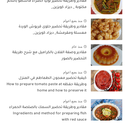
مقادير وطريقة تحضير لوبيا خضراء ماشطو باللحم
مكتوبة _ ديزاد كويزين_
منذ بضع اعوام
مقادير وطريقة تحضير حلوى قريوش الوردة
معسلة ومقرمشة_ ديزاد كويزين_
منذ عام
مقادير وصفة الفلان بالكراميل مع شرح طريقة
التحضير بالصور
منذ بضع اعوام
كيفية تحضير معجون الطماطم في المنزل
وطريقة حفظه How to prepare tomato paste at
home and how to preserve it
منذ بضع اعوام
مقادير وطريقة تحضير السمك بالصلصة الحمراء
Ingredients and method for preparing fish
with red sauce