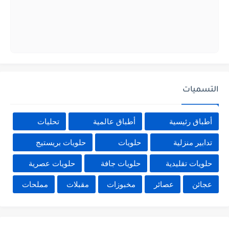
التسميات
أطباق رئيسية
أطباق عالمية
تحليات
تدابير منزلية
حلويات
حلويات بريستيج
حلويات تقليدية
حلويات جافة
حلويات عصرية
عجائن
عصائر
مخبوزات
مقبلات
مملحات