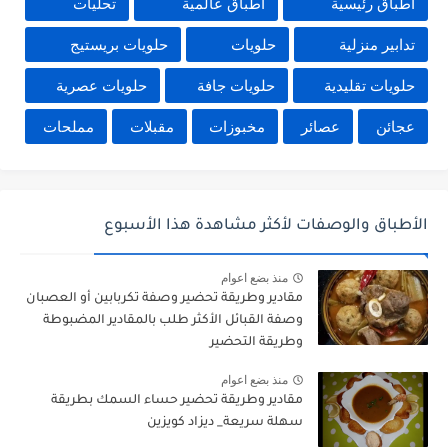
أطباق رئيسية
أطباق عالمية
تحليات
تدابير منزلية
حلويات
حلويات بريستيج
حلويات تقليدية
حلويات جافة
حلويات عصرية
عجائن
عصائر
مخبوزات
مقبلات
مملحات
الأطباق والوصفات لأكثر مشاهدة هذا الأسبوع
منذ بضع اعوام
مقادير وطريقة تحضير وصفة تكربابين أو العصبان
وصفة القبائل الأكثر طلب بالمقادير المضبوطة
وطريقة التحضير
منذ بضع اعوام
مقادير وطريقة تحضير حساء السمك بطريقة
سهلة سريعة_ ديزاد كويزين