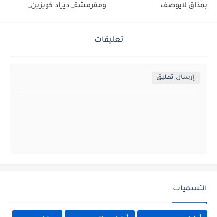
بمذاق لايوصف
ومقرمشة_ ديزاد كويزين_
تعليقات
إرسال تعليق
التسميات