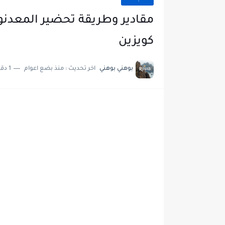
مقادير وطريقة تحضير المعدنوس
كويزين
بوهني بوهني
اخر تحديث :
منذ بضع اعوام
1 دقائق للقراءة