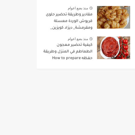
منذ بضع اعوام
مقادير وطريقة تحضير حلوى
قريوش الوردة معسلة
ومقرمشة_ ديزاد كويزين_
منذ بضع اعوام
كيفية تحضير معجون
الطماطم في المنزل وطريقة
حفظه How to prepare
tomato paste at home and
how to preserve it