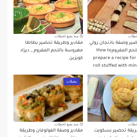
حظات
منذ بضع لحظات
ير وصفة باذنجان رولي
مقادير وطريقة تحضير بطاطا
محشو باللحم المفرومHow to
مهروسة باللحم المفروم _ ديزاد
prepare a recipe for
كويزين
roll stuffed with mi
مقبلات
حظات
منذ بضع لحظات
ريقة تحضير بسكويت
مقادير وصفة الفولوفان وطريقة