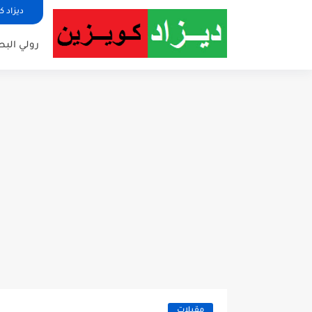
ديزاد ك
رولي البط
مقبلات