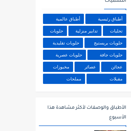
التسميات
أطباق رئيسية
أطباق عالمية
تحليات
تدابير منزلية
حلويات
حلويات بريستيج
حلويات تقليدية
حلويات جافة
حلويات عصرية
عجائن
عصائر
مخبوزات
مقبلات
مملحات
الأطباق والوصفات لأكثر مشاهدة هذا
الأسبوع