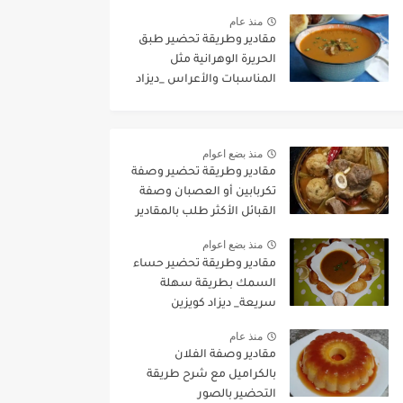
for preparing fish with red
منذ عام
sauce
مقادير وطريقة تحضير طبق
الحريرة الوهرانية مثل
المناسبات والأعراس _ديزاد
كويزين_
منذ بضع اعوام
مقادير وطريقة تحضير وصفة
تكربابين أو العصبان وصفة
القبائل الأكثر طلب بالمقادير
المضبوطة وطريقة التحضير
منذ بضع اعوام
مقادير وطريقة تحضير حساء
السمك بطريقة سهلة
سريعة_ ديزاد كويزين
منذ عام
مقادير وصفة الفلان
بالكراميل مع شرح طريقة
التحضير بالصور