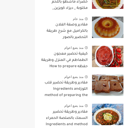
خضراء ماشطو باللحم
مكتوبة _ ديزاد كويزين_
منذ عام
مقادير وصفة الفلان
بالكراميل مع شرح طريقة
التحضير بالصور
منذ بضع اعوام
كيفية تحضير معجون
الطماطم في المنزل وطريقة
حفظه How to prepare
tomato paste at home and
منذ بضع اعوام
how to preserve it
مقادير وطريقة تحضير قلب
اللوزIngredients and
method of preparing the
heart of almonds
منذ بضع اعوام
مقادير وطريقة تحضير
السمك بالصلصة الحمراء
Ingredients and method